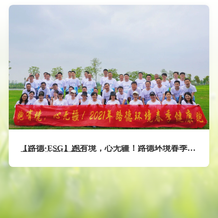
【路德·ESG】跑有境，心无疆！路德环境春季健
康跑活动圆满落幕！