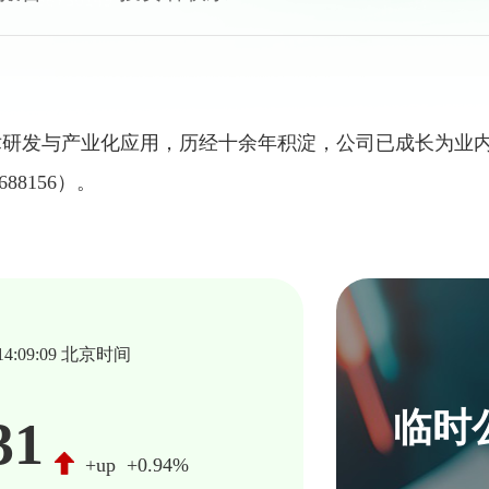
研发与产业化应用，历经十余年积淀，公司已成长为业内知名
8156）。
6 14:09:09 北京时间
临时
31
+up
+0.94%