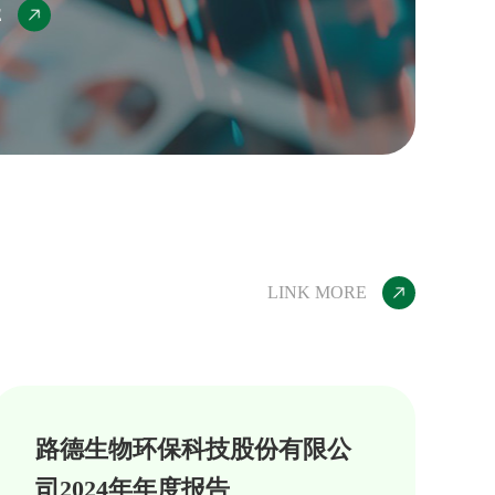
E
LINK MORE
路德生物环保科技股份有限公
司2024年年度报告