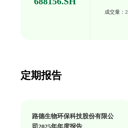
688156.SH
成交量：22
定期报告
路德生物环保科技股份有限公
司2025年年度报告