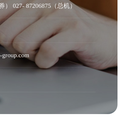
券） 027- 87206875（总机）
group.com