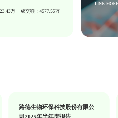
LINK MOR
3.43万
成交额：4577.55万
路德生物环保科技股份有限公
司2025年半年度报告