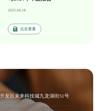
2025.04.18
点击查看
开发区未来科技城九龙湖街51号