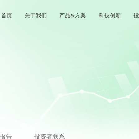
首页
关于我们
产品&方案
科技创新
报告
投资者联系