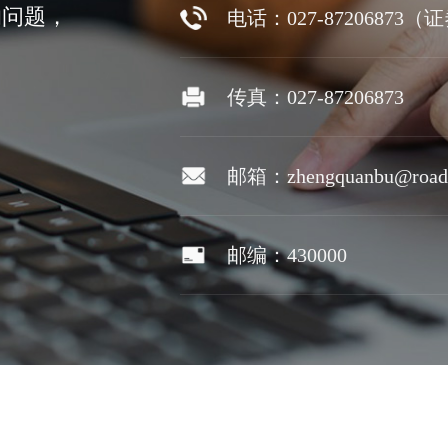
的问题，
电话：027-87206873（证
传真：027-87206873
邮箱：zhengquanbu@road-
邮编：430000