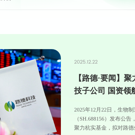
2025.12.22
【路德·要闻】聚
技子公司 国资领
2025年12月22日，
（SH.688156）发
聚力杭实基金，拟对路德