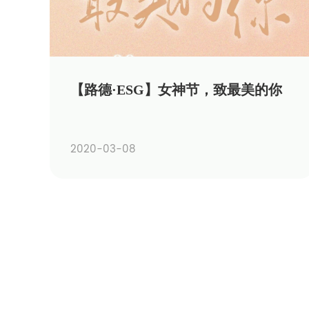
【路德·ESG】女神节，致最美的你
2020-03-08