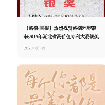
【路德·喜报】热烈祝贺路德环境荣
获2019年湖北省高价值专利大赛银奖
2020-06-19