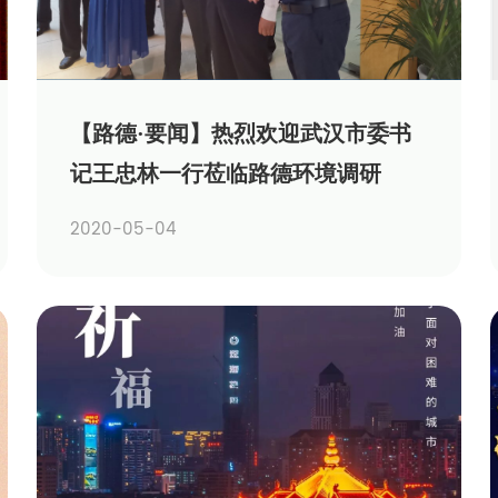
【路德·要闻】热烈欢迎武汉市委书
记王忠林一行莅临路德环境调研
2020-05-04