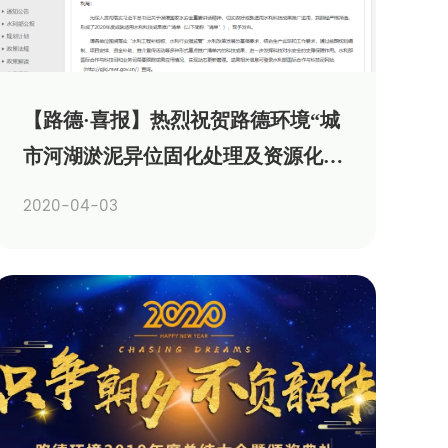
【路德·喜报】热烈祝贺路德环境“城
市河湖淤泥异位固化处理及资源化利
用技术”荣获中国水利部 “2020年度
2020-04-03
成熟适用水利科技成果推广”